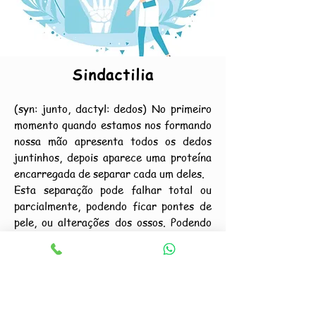
Sindactilia
(syn: junto, dactyl: dedos) No primeiro
momento quando estamos nos formando
nossa mão apresenta todos os dedos
juntinhos, depois aparece uma proteína
encarregada de separar cada um deles.
Esta separação pode falhar total ou
parcialmente, podendo ficar pontes de
pele, ou alterações dos ossos. Podendo
ser uma falha simples, complexa ou
complicada.
Em todos os casos precisará de
tratamento cirúrgico, porém a idade
adequada será decidido em conjunto